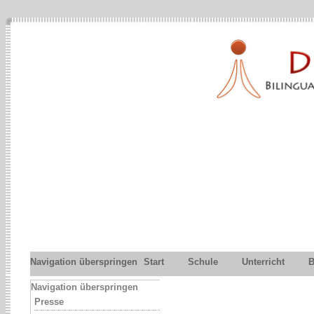
Navigation überspringen
Start
Schule
Unterricht
B
Navigation überspringen
Presse